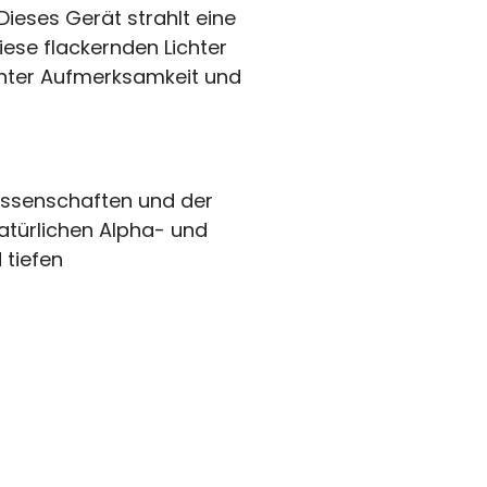
ieses Gerät strahlt eine
iese flackernden Lichter
öhter Aufmerksamkeit und
issenschaften und der
atürlichen Alpha- und
 tiefen